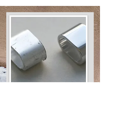
Entgraten
Beim Gießen, Sägen, Lasern und
bei der spanenden Bearbeitung
von Metall und Kunststoff
entstehen oftmals Grate am