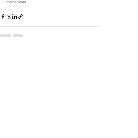
übernommen.
Contact
Avatec GmbH
Erika-Naumann-Str. 2
71063 Sindelfingen
Email:
info@avatec.de