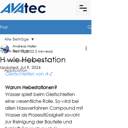
Post
Alle Beiträge
Andreas Haller
Alle Beiträge
Nov 10, 2022
2 min read
H wie Hebestation
Mass finishing from A to Z
Updated:
Jul 9, 2024
Application
Gleitschleifen von A-Z
Warum Hebestationen?
Wasser spielt beim Gleitschleifen 
eine wesentliche Rolle. So wird bei 
allen Nassverfahren Compound mit 
Wasser als Prozessflüssigkeit sowohl 
zur Reinigung der Bauteile und 