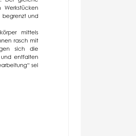
 Werkstücken 
 begrenzt und 
rper mittels 
nen rasch mit 
gen sich die 
und entfalten 
rbeitung“ sei 