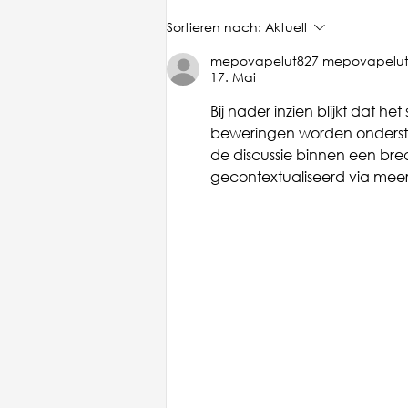
V wie verschiedene
Sortieren nach:
Aktuell
Maschinen und
Funktionsweisen
mepovapelut827 mepovapelut
17. Mai
Bij nader inzien blijkt dat h
beweringen worden onderste
de discussie binnen een bre
gecontextualiseerd via me