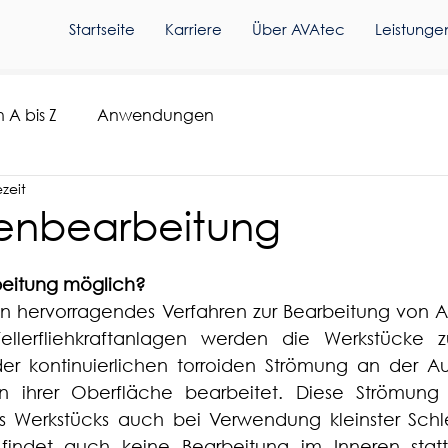
Startseite
Karriere
Über AVAtec
Leistunge
 A bis Z
Anwendungen
ezeit
nenbearbeitung
beitung möglich?
 ein hervorragendes Verfahren zur Bearbeitung von 
Tellerfliehkraftanlagen werden die Werkstücke 
 der kontinuierlichen torroiden Strömung an der 
an ihrer Oberfläche bearbeitet. Diese Strömung
s Werkstücks auch bei Verwendung kleinster Schlei
 findet auch keine Bearbeitung im Inneren statt