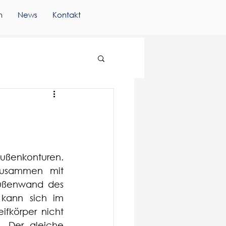
n
News
Kontakt
Außenkonturen. 
zusammen mit 
Außenwand des 
 kann sich im 
fkörper nicht 
. Der gleiche 