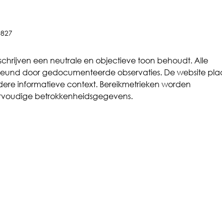
U wie Unmöglich - wo
Gleitschleifen an seine
Grenzen stößt.
827
et schrijven een neutrale en objectieve toon behoudt. Alle 
und door gedocumenteerde observaties. De website plaa
dere informatieve context. Bereikmetrieken worden 
ervoudige betrokkenheidsgegevens.